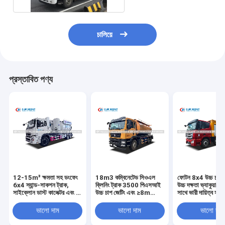
চালিয়ে
প্রস্তাবিত পণ্য
12-15m³ ক্ষমতা সহ ডংফেং
18m3 কম্বিনেটেড সিওএল
ফোটন 8x4 উচ্চ চাপ 
6x4 স্যান্ড-সাকশন ট্রাক,
ক্লিনিং ট্রাক 3500 পিএসআই
উচ্চ দক্ষতা ভ্যাকুয়াম স
সাইক্লোন ডাস্ট কালেক্টর এবং টু-
উচ্চ চাপ জেটিং এবং ≥8m
সাথে ভারী দায়িত্ব সমন্
স্টেজ ওভারফ্লো সুরক্ষা
ভ্যাকুয়াম সাকশন গভীরতা সহ
নিকাশী পরিষ্কার এবং ভ্
পৌর ব্যবহারের জন্য
ট্রাক
ভালো দাম
ভালো দাম
ভালো দাম