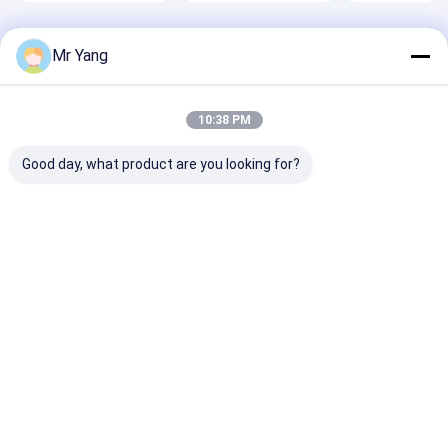
বাড়ি
আমাদের
আমাদের সাথে যোগাযোগ
Desktop
Mr Yang
Site
সম্পর্কে
করুন
সাইট ম্যাপ
Privacy Policy
গুণ
এলপিজি গ্যাস ট্যাংকার ট্রাক
চীন কারখানা.Copyright © 2026 HUBEI CHENGLI
10:38 PM
SPECIAL AUTOMOBILE CO,.LTD. All Rights Reserved.
Good day, what product are you looking for?
বাড়ি
পণ্য
আমাদের সম্পর্কে