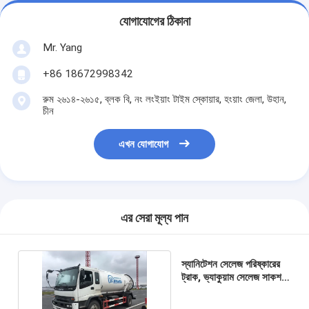
যোগাযোগের ঠিকানা
Mr. Yang
+86 18672998342
রুম ২৬১৪-২৬১৫, ব্লক বি, নং লংইয়াং টাইম স্কোয়ার, হংয়াং জেলা, উহান,
চীন
এখন যোগাযোগ
এর সেরা মূল্য পান
স্যানিটেশন সেলেজ পরিষ্কারের
ট্রাক, ভ্যাকুয়াম সেলেজ সাকশন
ট্রাক সহজ অপারেশন