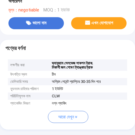
অপারেশন
মূল্য：negotiable
MOQ：1 ইউনিট
ভালো দাম
এখন যোগাযোগ
পণ্যের বর্ণনা
,
ভ্যাকুয়াম সেলভেজ সাকশন ট্রাক
লক্ষণীয় করা
নিকাশী জল শোষণ ট্যাঙ্কার ট্রাক
উৎপত্তি স্থল
চীন
ডেলিভারি সময়
অগ্রিম পেমেন্ট প্রাপ্তির 30-35 দিন পরে
ন্যূনতম চাহিদার পরিমাণ
1 ইউনিট
পরিচিতিমুলক নাম
CLW
প্যাকেজিং বিবরণ
নগ্ন প্যাকিং
আরো দেখুন