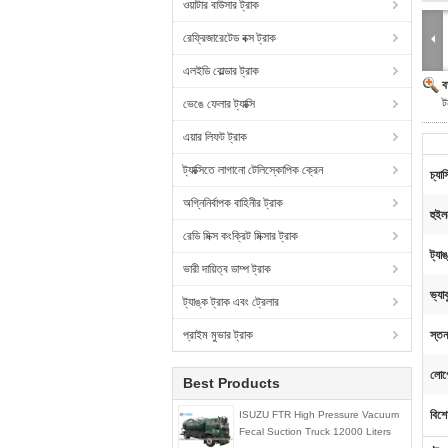
ওয়াটার বাউসার ট্রাক
রেফ্রিজারেটেড বক্স ট্রাক
এলইডি বোল্ডার ট্রাক
ব
ট
ভেঙে ফেলার ট্যাক্সি
এয়ার লিফট ট্রাক
ট্যাক্সিতে লাগানো টেলিস্কোপিক ক্রেন
চ্যাসি
অগ্নিনির্বাপক বাহিনীর ট্রাক
হুইল
রেডি মিক্স কংক্রিট মিক্সার ট্রাক
ট্যা
ভারী দায়িত্ব ডাম্প ট্রাক
ভ্যাক
ট্যাঙ্ক ট্রাক এবং ট্রেলার
প্রাইম মুভার ট্রাক
স্তন
লোগো
Best Products
বিশে
ISUZU FTR High Pressure Vacuum
Fecal Suction Truck 12000 Liters