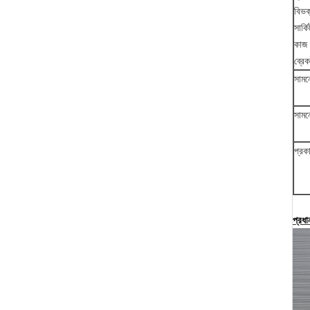
বিভক্
সার্ক
কাজ ক
ব্রেক
সামন
সামন
প্রক
প্রধা