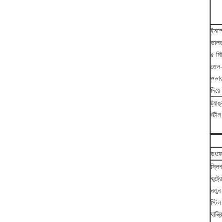
ইনস্প
ভালভ
৫ মি
তেল
ওভার
দিয়
ট্যা
স্টী
ডংফে
স্লিপ
কন্ট
নতুন 
স্টি
যান্ত