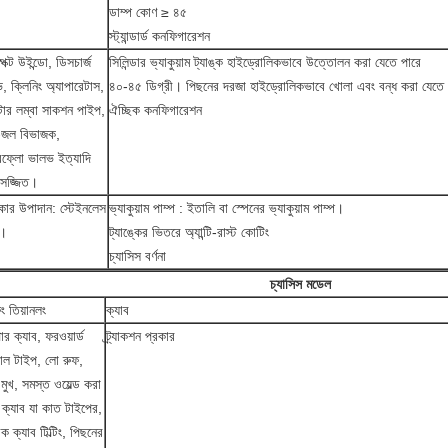
ডাম্প কোণ ≥ ৪৫
স্ট্যান্ডার্ড কনফিগারেশন
েক্ট উইন্ডো, ডিসচার্জ
সিলিন্ডার ভ্যাকুয়াম ট্যাঙ্ক হাইড্রোলিকভাবে উত্তোলন করা যেতে পারে
, ক্লিনিং অ্যাপারেটাস,
৪০-৪৫ ডিগ্রী। পিছনের দরজা হাইড্রোলিকভাবে খোলা এবং বন্ধ করা যেতে
টার লম্বা সাকশন পাইপ,
ঐচ্ছিক কনফিগারেশন
-জল বিভাজক,
ফ্লো ভালভ ইত্যাদি
ে সজ্জিত।
ঙ্কার উপাদান: স্টেইনলেস
ভ্যাকুয়াম পাম্প : ইতালি বা স্পেনের ভ্যাকুয়াম পাম্প।
ল।
ট্যাঙ্কের ভিতরে অ্যান্টি-রাস্ট কোটিং
চ্যাসিস বর্ণনা
চ্যাসিস মডেল
ং তিয়ানলং
ক্যাব
ার ক্যাব, ফরওয়ার্ড
ট্র্যাকশন প্রকার
্রোল টাইপ, লো রুফ,
মুখ, সমস্ত ওয়েল্ড করা
ল ক্যাব যা কাত টাইপের,
্রিক ক্যাব টিল্টিং, পিছনের