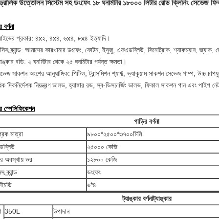
্রোলিক উত্তোলন সিস্টেম সহ ডংফেং ১৮ ঘনমিটার ১৮০০০ লিটার রোড ক্লিনিং সেভেজ ফিকাল
 বর্ণনা
্রাইভের প্রকার: ৪x২, ৪x৪, ৬x৪, ৮x৪ ইত্যাদি।
সিস ব্র্যান্ড: আমাদের কারখানার ডংফেং, ফোটন, ইসুজু, এফএডব্লিউ, সিনোট্রাক, শ্যাকম্যান, জ্যাক, জ
যাঙ্কার বডি: ২ ঘনমিটার থেকে ২৫ ঘনমিটার পর্যন্ত ক্ষমতা।
ভেজ সাকশন অংশের আনুষাঙ্গিক: পিটিও, ট্রান্সমিশন শ্যাফ্ট, ভ্যাকুয়াম সাকশন সেভেজ পাম্প, উচ্চ চাপযু
ক দিকনির্দেশক নিয়ন্ত্রণ ভালভ, হ্যাঙ্গার রড, স্ব-ডিসচার্জিং ভালভ, ফিকাল সাকশন গান এবং পাইপ নেট
ের স্পেসিফিকেশন
গাড়ির বর্ণনা
্রিক মাত্রা
৯৮০০*২৫০০*৩৭০০মিমি
ডব্লিউ
২৫০০০ কেজি
র অবস্থায় ভর
১২৮০০ কেজি
স ব্র্যান্ড
ডংফেং
ইচডি
৬*৪
ট্যাঙ্কার বর্ণনা
ট্যাঙ্কার
া
350L
উপাদান