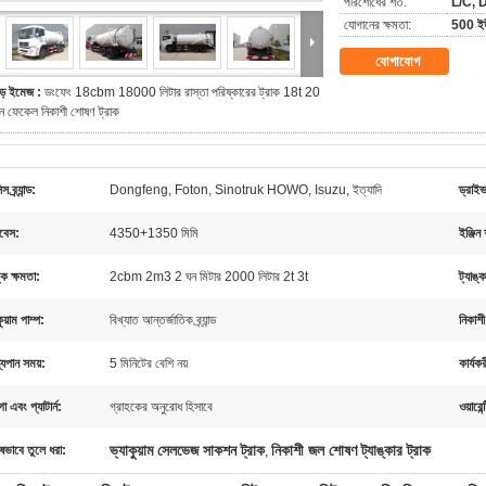
পরিশোধের শর্ত:
L/C, D/
যোগানের ক্ষমতা:
500 ইউ
যোগাযোগ
ড় ইমেজ :
ডংফেং 18cbm 18000 লিটার রাস্তা পরিষ্কারের ট্রাক 18t 20
ন ফেকেল নিকাশী শোষণ ট্রাক
স ব্র্যান্ড:
Dongfeng, Foton, Sinotruk HOWO, Isuzu, ইত্যাদি
ড্রাই
বেস:
4350+1350 মিমি
ইঞ্জিন
ঙ্ক ক্ষমতা:
2cbm 2m3 2 ঘন মিটার 2000 লিটার 2t 3t
ট্যাঙ্
ুয়াম পাম্প:
বিখ্যাত আন্তর্জাতিক ব্র্যান্ড
নিকাশী
্যপান সময়:
5 মিনিটের বেশি নয়
কার্যক
 এবং প্যাটার্ন:
গ্রাহকের অনুরোধ হিসাবে
ওয়ারেন্
ভ্যাকুয়াম সেলভেজ সাকশন ট্রাক
নিকাশী জল শোষণ ট্যাঙ্কার ট্রাক
ষভাবে তুলে ধরা:
,