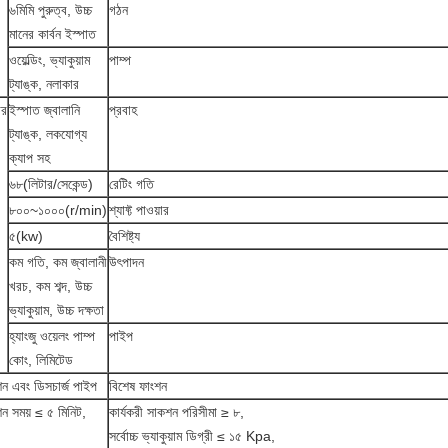
৬মিমি পুরুত্ব, উচ্চ
গঠন
মানের কার্বন ইস্পাত
ওয়েল্ডিং, ভ্যাকুয়াম
পাম্প
ট্যাঙ্ক, নলাকার
ার
ইস্পাত জ্বালানি
প্রবাহ
ট্যাঙ্ক, লকযোগ্য
ক্যাপ সহ
৬৮(লিটার/সেকেন্ড)
রেটিং গতি
৮০০~১০০০(r/min)
শ্যাফ্ট পাওয়ার
৫(kw)
বৈশিষ্ট্য
কম গতি, কম জ্বালানী
উৎপাদন
খরচ, কম শব্দ, উচ্চ
ভ্যাকুয়াম, উচ্চ দক্ষতা
হ্যাংজু ওয়েলং পাম্প
পাইপ
কোং, লিমিটেড
ন এবং ডিসচার্জ পাইপ
বিশেষ ফাংশন
ন সময় ≤ ৫ মিনিট,
কার্যকরী সাকশন পরিসীমা ≥ ৮,
সর্বোচ্চ ভ্যাকুয়াম ডিগ্রী ≤ ১৫ Kpa,