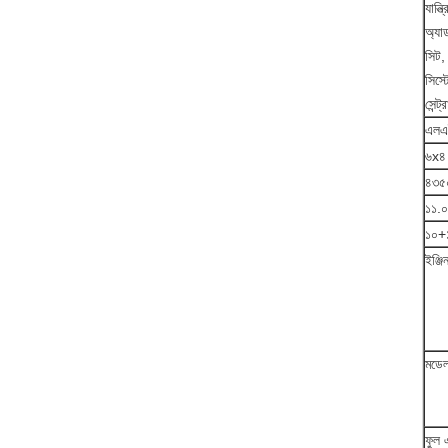
যান্ত
অ্যা
সিট, 
সিস্
সেন্
এলএ
৬x৪
৪৩৫
১১.
১০+
ইঞ্জ
মডে
ফুল এ