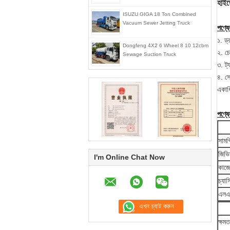
হাইড
ISUZU GIGA 18 Ton Combined
Vacuum Sewer Jetting Truck
পণ্যের
১. ড
Dongfeng 4X2 6 Wheel 8 10 12cbm
২. চে
Sewage Suction Truck
৩. ট্
৪. সে
একাধি
পণ্য
সামগ
জিভি
I'm Online Chat Now
কাজে
চ্যাসি
এলএ
ক্ষমত