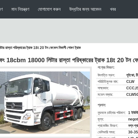
মণ
মান নিয়ন্ত্রণ
যোগাযোগ করুন
উদ্ধৃতির জন্য আবেদন
খবর
রাস্তা পরিষ্কারের ট্রাক 18t 20 টন ফেকেল নিকাশী শোষণ ট্রাক
েং 18cbm 18000 লিটার রাস্তা পরিষ্কারের ট্রাক 18t 20 টন ফে
পণ্যের বিবরণ:
উৎপত্তি স্থল:
সুইঝো, চ
পরিচিতিমুলক নাম:
CLW
সাক্ষ্যদান:
CCC,I
মডেল নম্বার:
CLW5
প্রদান:
ন্যূনতম চাহিদার পরিমাণ:
1 ইউনি
মূল্য:
negot
প্যাকেজিং বিবরণ:
নগ্ন প্
ডেলিভারি সময়:
30-35 