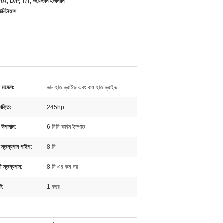
A, D/P, T/T, ওয়েস্টার্ন ইউনিয়ন
নিট/মাস
ভ মডেল:
ডান হাত ড্রাইভ এবং বাম হাত ড্রাইভ
 শক্তি:
245hp
ক উপাদান:
6 মিমি কার্বন ইস্পাত
 স্তন্যপান পাইপ:
8 মি
রী স্তন্যপান:
8 মি এর কম নয়
টি:
1 বছর