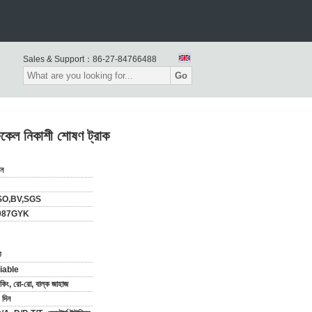
Sales & Support：
86-27-84766488
Go
কেল নিকাশী শোষণ ট্রাক
ীন
SO,BV,SGS
087GYK
ট
iable
যাকিং, রো-রো, বাল্ক জাহাজ
দিন