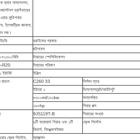
্রিক ক্যাব সাসপেনশন,
ডজাস্টেবল ড্রাইভারের
এয়ার কন্ডিশনার
টেম, ইলেকট্রিক জানালা,
ট্রাল লক।
ইচডি
ড্রাইভের প্রকার
হুইলবেস
০+১৩০০মিমি
টায়ারের স্পেসিফিকেশন
০০R20
টায়ারের পরিমাণ
১ ইউনিট
ইঞ্জিন
িন মডেল
C260 33
নির্গমন স্তর
ইউরো ২
ডিসপ্লেসমেন্ট/আউটপুট
৮৩০০ml/১৯১kw
অশ্বশক্তি
২৬০hp
গিয়ার বক্স
ল
9JS119T-B
গিয়ারের সংখ্যা
৯টি ফরোয়ার্ড গিয়ার এবং ১টি
ব্রেক সিস্টেম
রিভার্স, সিঙ্ক্রোনাইজড
য়ার ব্রেক সিস্টেম,
অ্যাক্সেল