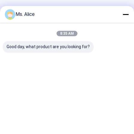
বাড়ি
আমাদের
আমাদের সাথে যোগাযোগ
Desktop
Ms. Alice
Site
সম্পর্কে
করুন
সাইট ম্যাপ
Privacy Policy
গুণ
এলপিজি গ্যাস ট্যাংকার ট্রাক
চীন কারখানা.Copyright © 2026 HUBEI CHENGLI
8:35 AM
SPECIAL AUTOMOBILE CO,.LTD. All Rights Reserved.
Good day, what product are you looking for?
বাড়ি
পণ্য
আমাদের সম্পর্কে