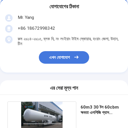
যোগাযোগের ঠিকানা
Mr. Yang
+86 18672998342
রুম ২৬১৪-২৬১৫, ব্লক বি, নং লংইয়াং টাইম স্কোয়ার, হংয়াং জেলা, উহান,
চীন
এখন যোগাযোগ
এর সেরা মূল্য পান
60m3 30 টন 60cbm
ক্ষমতা এলপিজি গ্যাস
ট্যাঙ্কার ট্রাক