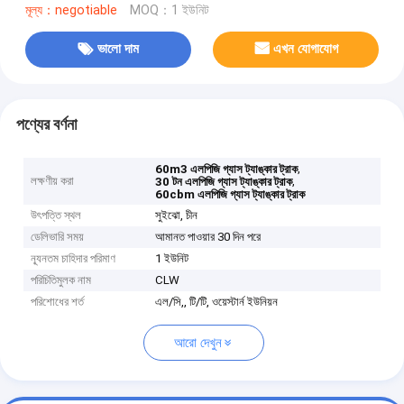
মূল্য：negotiable
MOQ：1 ইউনিট
ভালো দাম
এখন যোগাযোগ
পণ্যের বর্ণনা
,
60m3 এলপিজি গ্যাস ট্যাঙ্কার ট্রাক
লক্ষণীয় করা
,
30 টন এলপিজি গ্যাস ট্যাঙ্কার ট্রাক
60cbm এলপিজি গ্যাস ট্যাঙ্কার ট্রাক
উৎপত্তি স্থল
সুইঝো, চীন
ডেলিভারি সময়
আমানত পাওয়ার 30 দিন পরে
ন্যূনতম চাহিদার পরিমাণ
1 ইউনিট
পরিচিতিমুলক নাম
CLW
পরিশোধের শর্ত
এল/সি,, টি/টি, ওয়েস্টার্ন ইউনিয়ন
আরো দেখুন