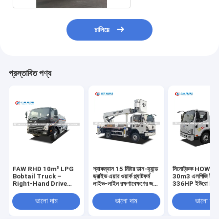
চালিয়ে
প্রস্তাবিত পণ্য
FAW RHD 10m³ LPG
শ্যাকম্যান 15 মিটার ডান-হ্যান্ড
সিনোট্রুক HOWO 
Bobtail Truck –
ড্রাইভ এয়ার ওয়ার্ক প্ল্যাটফর্ম
30m3 এলপিজি ট্যাঙ্ক
Right-Hand Drive
লাইভ-লাইন রক্ষণাবেক্ষণের জন্য
336HP ইউরো II ইঞ্
Gas Tanker with
250 কেজি ডাইলেক্ট্রিক
বাল্ক গ্যাস পরিবহন জন
Q345R Steel Tank
আইসোলেটেড বালতি সহ
নিরাপত্তা আনুষাঙ্গিক সঙ
ভালো দাম
ভালো দাম
ভালো দাম
for African Markets