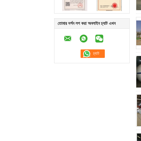
তোমার দর্শন লগ করা অনলাইন চ্যাট এখন