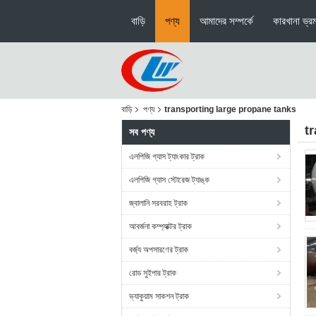
বাড়ি
পণ্য
আমাদের সম্পর্কে
কারখানা ভ্র
বাড়ি
পণ্য
transporting large propane tanks
t
সব পণ্য
এলপিজি গ্যাস ট্যাংকার ট্রাক
এলপিজি গ্যাস স্টোরেজ ট্যাঙ্ক
জ্বালানি সরবরাহ ট্রাক
আবর্জনা কম্প্যাক্টর ট্রাক
বর্জ্য অপসারণের ট্রাক
রোড সুইপার ট্রাক
ভ্যাকুয়াম সাকশন ট্রাক