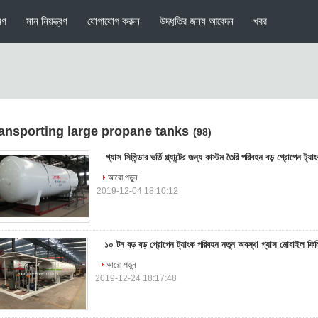
মণ
মান নিয়ন্ত্রণ
যোগাযোগ করুন
উদ্ধৃতির জন্য আবেদন
খবর
ransporting large propane tanks
(98)
গ্যাস সিলিন্ডার ভর্তি প্ল্যান্টের জন্য কাস্টম তৈরি পরিবহন বড় প্রোপেন ট
আরো পড়ুন
2019-12-04 18:10:12
১০ টন বড় বড় প্রোপেন ট্যাংক পরিবহন নতুন অবস্থা গ্যাস মোবাইল ফিল
আরো পড়ুন
2019-12-24 18:17:48