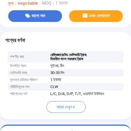
মূল্য：negotiable
MOQ：1 ইউনিট
ভালো দাম
এখন যোগাযোগ
পণ্যের বর্ণনা
,
রেফ্রিজারেটেড ডেলিভারি ট্রাক
লক্ষণীয় করা
হিমায়িত মাংস সরবরাহ ট্রাক
উৎপত্তি স্থল
সুইঝো, চীন
ডেলিভারি সময়
30-35 দিন
ন্যূনতম চাহিদার পরিমাণ
1 ইউনিট
পরিচিতিমুলক নাম
CLW
পরিশোধের শর্ত
L/C, D/A, D/P, T/T, ওয়েস্টার্ন ইউনিয়ন
আরো দেখুন