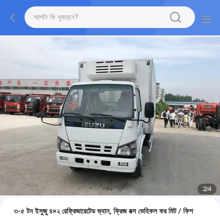
2
/
4
৩-৫ টন ইসুজু ৪×২ রেফ্রিজারেটেড ভ্যান, ফ্রিজ বক্স ভেহিকল ফর মিট / ফিশ