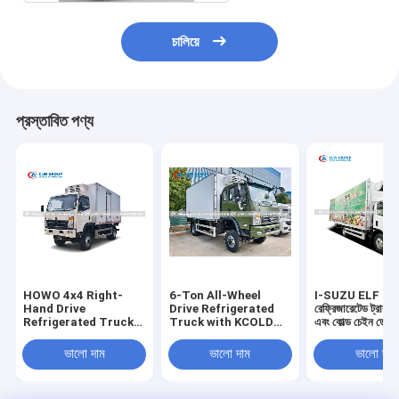
চালিয়ে
প্রস্তাবিত পণ্য
HOWO 4x4 Right-
6-Ton All-Wheel
I-SUZU ELF K
Hand Drive
Drive Refrigerated
রেফ্রিজারেটেড ট্রাক 
Refrigerated Truck
Truck with KCOLD
এবং কোল্ড চেইন ডেলিভ
with 5.4 Ton Electric
Refrigeration Unit
টেকসই ডিজাইন
Winch
ভালো দাম
ভালো দাম
ভালো দাম