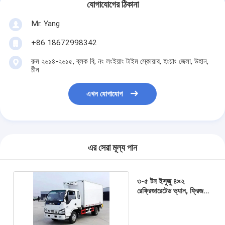
যোগাযোগের ঠিকানা
Mr. Yang
+86 18672998342
রুম ২৬১৪-২৬১৫, ব্লক বি, নং লংইয়াং টাইম স্কোয়ার, হংয়াং জেলা, উহান,
চীন
এখন যোগাযোগ
এর সেরা মূল্য পান
৩-৫ টন ইসুজু ৪×২
রেফ্রিজারেটেড ভ্যান, ফ্রিজ
বক্স ভেহিকল ফর মিট / ফিশ