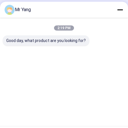
বাড়ি
আমাদের
আমাদের সাথে যোগাযোগ
Desktop
Mr Yang
Site
সম্পর্কে
করুন
সাইট ম্যাপ
Privacy Policy
গুণ
এলপিজি গ্যাস ট্যাংকার ট্রাক
চীন কারখানা.Copyright © 2026 HUBEI CHENGLI
2:19 PM
SPECIAL AUTOMOBILE CO,.LTD. All Rights Reserved.
Good day, what product are you looking for?
বাড়ি
পণ্য
আমাদের সম্পর্কে