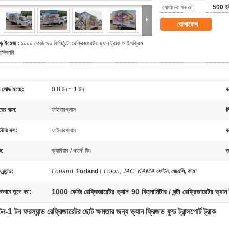
যোগানের ক্ষমতা:
500 ইউ
যোগাযোগ
ড় ইমেজ :
১০০০ কেজি ৯০ কিমি/ঘন্টা রেফ্রিজারেটর ভ্যান ট্রাক আইসক্রিম
েলিভারি
 লোড হচ্ছে:
0.8 টন ~ 1 টন
ব
ের বাক্স:
ফাইবারগ্লাস
ম
ার বক্স:
ফাইবারগ্লাস
ব
জ:
ক্যারিয়ার / থার্মো কিং
ত
ব্র্যান্ড:
Forland.
Forland।
Foton, JAC, KAMA
ফোটন, জেএসি, কামা
1000 কেজি রেফ্রিজারেটর ভ্যান
90 কিলোমিটার / ঘন্টা রেফ্রিজারেটর ভ্যান 
ষভাবে তুলে ধরা:
,
টন-1 টন ফরল্যান্ড রেফ্রিজারেটর ছোট ক্ষমতার জন্য ভ্যান ফ্রিজড ফুড ট্রান্সপোর্ট ট্রাক