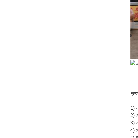
প্রধা
1) ভ
2) রে
3) ত
4) স
৫) মা