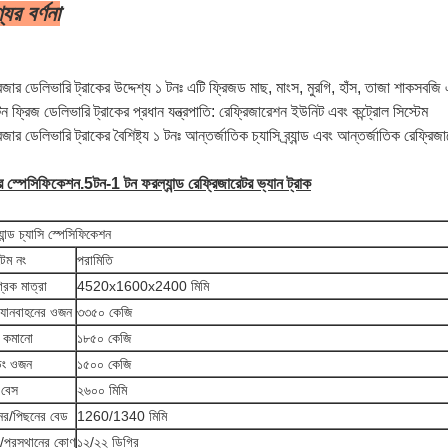
যের বর্ণনা
িজার ডেলিভারি ট্রাকের উদ্দেশ্য ১ টনঃ এটি ফ্রিজড মাছ, মাংস, মুরগি, হাঁস, তাজা শাকসবজি
ন ফ্রিজ ডেলিভারি ট্রাকের প্রধান যন্ত্রপাতি: রেফ্রিজারেশন ইউনিট এবং কন্ট্রোল সিস্টেম
জার ডেলিভারি ট্রাকের বৈশিষ্ট্য ১ টনঃ আন্তর্জাতিক চ্যাসি ব্র্যান্ড এবং আন্তর্জাতিক রেফ্রিজার
 স্পেসিফিকেশন
.5
টন-1 টন ফরল্যান্ড রেফ্রিজারেটর ভ্যান ট্রাক
যান্ড চ্যাসি স্পেসিফিকেশন
েম নং
পরামিতি
্রিক মাত্রা
4520x1600x2400 মিমি
যানবাহনের ওজন
৩৩৫০ কেজি
 কমানো
১৮৫০ কেজি
িং ওজন
১৫০০ কেজি
 বেস
২৬০০ মিমি
ের/পিছনের বেড
1260/1340 মিমি
া/প্রস্থানের কোণ
১২/২২ ডিগ্রি