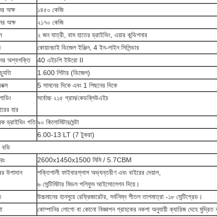
ের অক্ষ
১৪৫০ কেজি
ের অক্ষ
২১৭০ কেজি
ন
২ জন যাত্রী, বাম হাতের ড্রাইভিং, এয়ার কন্ডিশনার
ন
কোয়ানচাই ডিজেল ইঞ্জিন, 4 ইন-লাইন সিলিন্ডার
িনের অশ্বশক্তি
40 এইচপি ইউরো II
চ্যুতি
1.600 লিটার (ডিজেল)
রবক্স
5 সামনের দিকে এবং 1 পিছনের দিকে
 লোডিং
সর্বোচ্চ ২১৫ গ্রাম/কেডব্লিউএইচ
হারের হার
াধিক ড্রাইভিং গতি
৯০ কিলোমিটার/ঘন্টা
র
6.00-13 LT (7 টুকরা)
ন বডি
রঃ
2600x1450x1500 মিমি / 5.7CBM
ের উপাদান
শক্তিশালী ফাইবারগ্লাস অভ্যন্তরীণ এবং বাইরের দেয়াল,
৬ সেন্টিমিটার মিডল পলিফুম আইসোলেশন দিয়ে।
জ
উচ্চমানের হানসুয়ে রেফ্রিজারেটর, সর্বনিম্ন শীতল তাপমাত্রা -১৮ সেন্টিগ্রেড।
ো
কোম্পানির লোগো বা কোনো বিজ্ঞাপন গ্রাহকের নকশা অনুযায়ী ক্যারিজ দেহে মুদ্রিত