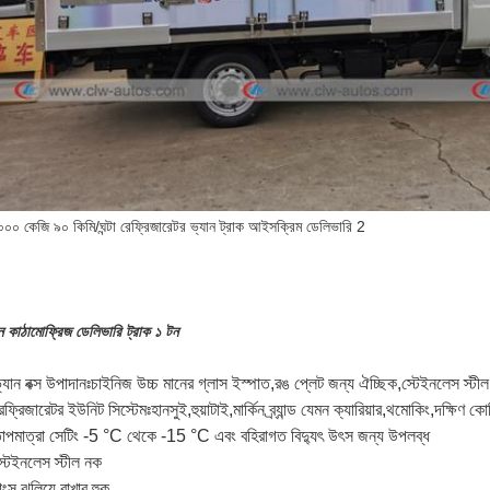
ন কাঠামো
ফ্রিজ ডেলিভারি ট্রাক ১ টন
্যান বক্স উপাদানঃচাইনিজ উচ্চ মানের গ্লাস ইস্পাত,রঙ প্লেট জন্য ঐচ্ছিক,স্টেইনলেস স্টীল,
ফ্রিজারেটর ইউনিট সিস্টেমঃহানসুই,হুয়াটাই,মার্কিন ব্র্যান্ড যেমন ক্যারিয়ার,থমোকিং,দক্ষিণ কো
াপমাত্রা সেটিং -5 °C থেকে -15 °C এবং বহিরাগত বিদ্যুৎ উৎস জন্য উপলব্ধ
্টেইনলেস স্টীল নক
ংস ঝুলিয়ে রাখার হুক