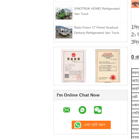
পণ্
SINOTRUK HOWO Refrigerated
Van Truck
1ফ্র
Ratio Foton 1T Petrol Seafood
Delivery Refrigerated Van Truck
2১ ট
3ফ্রি
0 এর
ফরল্
আইট
সামগ
I'm Online Chat Now
মোট 
ওজন
লোড
চাকা
সামন
পন্থ