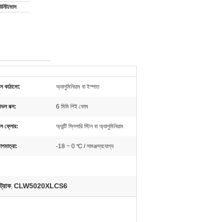
নিট/মাস
ক্স কাঠামো:
অ্যালুমিনিয়াম বা ইস্পাত
িডল বক্স:
6 মিমি পিই ফোম
ক্স ফ্লোর:
অ্যান্টি স্লিপারি স্টিল বা অ্যালুমিনিয়াম
াপমাত্রা:
-18 ~ 0 ℃ / সামঞ্জস্যযোগ্য
ট্রাক
CLW5020XLCS6
,