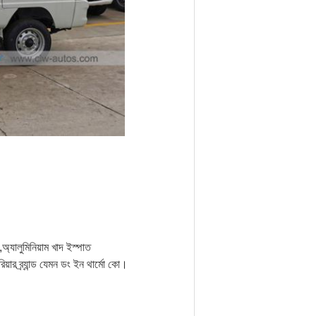
অ্যালুমিনিয়াম খাদ ইস্পাত
রিয়ার ব্র্যান্ড যেমন ডং ইন থার্মো কো।