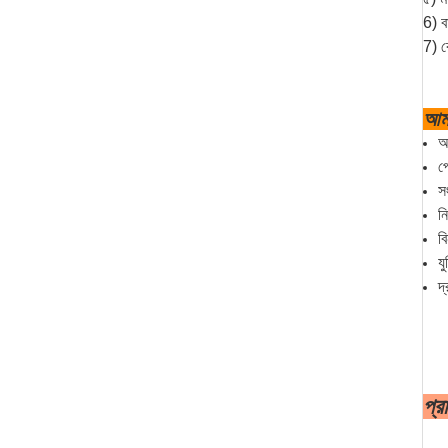
6) ব
7) ক
আমা
আ
প
স
ন
বি
য
দ
প্র