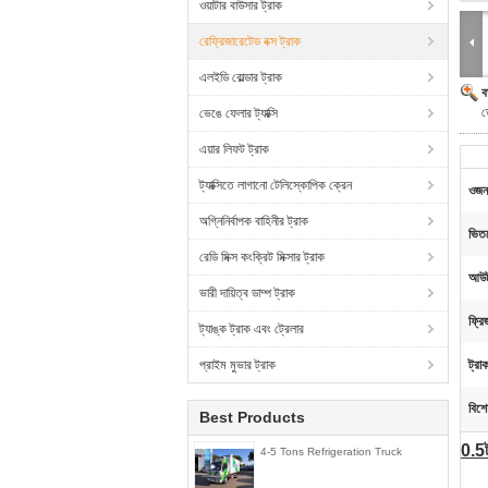
ওয়াটার বাউসার ট্রাক
রেফ্রিজারেটেড বক্স ট্রাক
এলইডি বোল্ডার ট্রাক
ব
ড
ভেঙে ফেলার ট্যাক্সি
এয়ার লিফট ট্রাক
ট্যাক্সিতে লাগানো টেলিস্কোপিক ক্রেন
ওজন
অগ্নিনির্বাপক বাহিনীর ট্রাক
ভিতর
রেডি মিক্স কংক্রিট মিক্সার ট্রাক
আউটট
ভারী দায়িত্ব ডাম্প ট্রাক
ফ্রি
ট্যাঙ্ক ট্রাক এবং ট্রেলার
প্রাইম মুভার ট্রাক
ট্রাক 
বিশে
Best Products
0
.5
4-5 Tons Refrigeration Truck