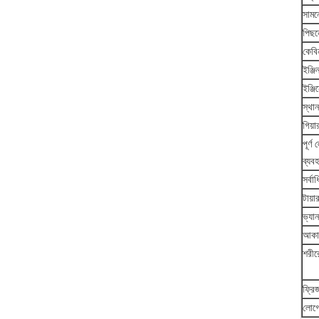
সামন
পিছন
কেবি
ইঞ্জি
ইঞ্জ
স্থান
গিয়া
পূর্ণ
ব্যব
সর্ব
টায়া
ভ্যা
আকা
শরীর
ফ্রি
লোগ