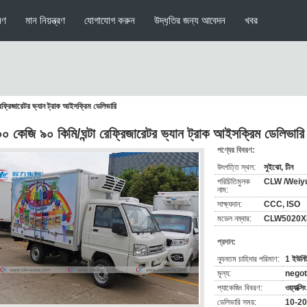
মণ
মান নিয়ন্ত্রণ
যোগাযোগ করুন
উদ্ধৃতির জন্য আবেদন
খবর
েফ্রিজারেটর ভ্যান ট্রাক আইসক্রিম ডেলিভারি
০ কেজি ৯০ কিমি/ঘন্টা রেফ্রিজারেটর ভ্যান ট্রাক আইসক্রিম ডেলিভারি
পণ্যের বিবরণ:
উৎপত্তি স্থল:
সুইঝো, চীন
পরিচিতিমুলক
CLW /Weiy
নাম:
সাক্ষ্যদান:
CCC, ISO
মডেল নম্বার:
CLW5020X
প্রদান:
ন্যূনতম চাহিদার পরিমাণ:
1 ইউনি
মূল্য:
negot
প্যাকেজিং বিবরণ:
ওয়্যাক্স
ডেলিভারি সময়:
10-20 